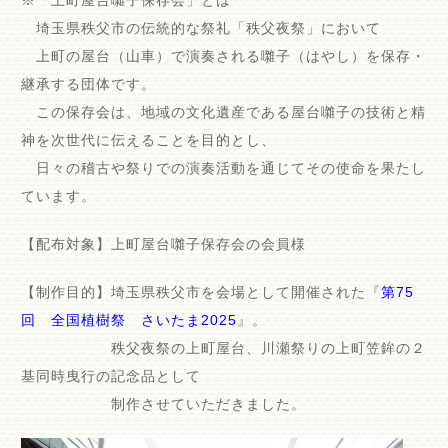
※「上町屋台囃子保存会」とは
埼玉県秩父市の伝統的な祭礼「秩父夜祭」において
上町の屋台（山車）で演奏される囃子（はやし）を保存・
継承する団体です。
この保存会は、地域の文化遺産である屋台囃子の技術と精
神を次世代に伝えることを目的とし、
日々の稽古や祭りでの演奏活動を通じてその使命を果たし
ています。
【配布対象】上町屋台囃子保存会の会員様
【制作目的】埼玉県秩父市を会場として開催された『
第75
回 全国植樹祭 さいたま2025
』。
秩父夜祭の上町屋台、川瀬祭りの上町笠鉾の２
基同時曳行の記念品として
制作させていただきました。