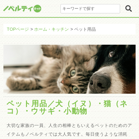
TOPページ
ホーム・キッチン
ペット用品
ペット用品／犬（イヌ）・猫（ネ
コ）・ウサギ・小動物
大切な家族の一員、人生の相棒ともいえるペットのためのア
イテムもノベルティでは大人気です。毎日使うような消耗