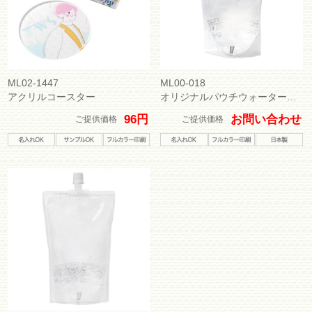
ノベルティネットは、文具・バッグ・タンブラー・ボトル・SDGsを意識したナチュラ
ル素材のグッズなどに企業ロゴや商品名、チーム名のオリジナルデザインの印刷を行
い、企業向けの名入れノベルティや、販促品、記念品、ライブグッズ、イベント用の
販売グッズなどのオリジナルグッズの製作をお手伝いする専門サイトです。ノベルテ
ィやグッズ製作に長年携わっているスタッフが、最適なノベルティのご提案からデザ
イン作成・印刷手法のアドバイスまで、お客様の名入れノベルティ・オリジナルグッ
ズの製作をサポートいたします。他社との差別化を狙ったノベルティ、クオリティの
ML02-1447
ML00-018
高いオリジナルグッズの製作は、ノベルティネットにお任せください！
アクリルコースター
オリジナルパウチウォーター（天然水）200ml
copyright (c) ノベルティネット all rights reserved.
96円
お問い合わせ
ご提供価格
ご提供価格