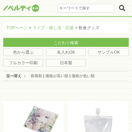
ログイン・新規会員登録
ログイン・新規会員登録
TOPページ
ライブ・推し活・応援
飲食グッズ
マイページ
こだわり検索
色から選ぶ
名入れOK
サンプルOK
フルカラー印刷
日本製
その他
会社概要
並べ替え ：
新着順
価格が高い順
価格が低い順
プライバシーポリシー
特定商取引法