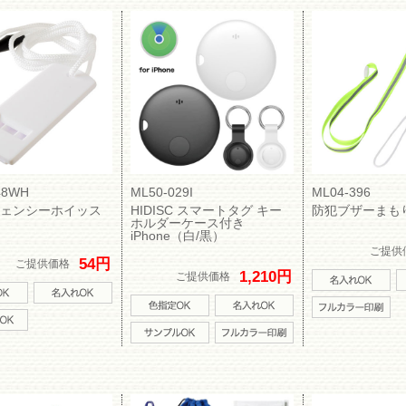
48WH
ML50-029I
ML04-396
ェンシーホイッス
HIDISC スマートタグ キー
防犯ブザーまも
ホルダーケース付き
iPhone（白/黒）
ご提供
54円
ご提供価格
1,210円
ご提供価格