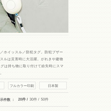
ー／ホイッスル／防犯タグ。防犯ブザー
ッスルは災害時に大活躍。がれきや建物
タグは持ち物に取り付けて紛失時にスマ
す。
フルカラー印刷
日本製
20件
30件
50件
示件数 ：