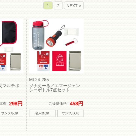
1
2
ML24-285
災マルチポ
ソナえーる／エマージェン
シーボトル7点セット
298円
458円
価格
ご提供価格