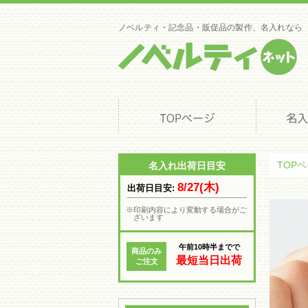
名入れについて
制作実績
オプション案内
ノベルティ・記念品・販促品の製作、名入れなら
よくある質問
ノベマガ
News & Topics
特価情報
制作実績
特 集
使ってみた
ログイン・新規会員登録
ログイン・新規会員登録
マイページ
サンプル・見積り依頼履歴一覧
お気に入り一覧
会員登録内容変更
退会手続き
TOP
名入れ出荷日目安
その他
会社概要
8/27(木)
プライバシーポリシー
出荷日目安:
特定商取引法
※印刷内容により変動する場合がご
ノベルティネットは、文具・バッグ・タンブラー・ボトル・SDGsを
ざいます
品、記念品、ライブグッズ、イベント用の販売グッズなどのオリジナル
ン作成・印刷手法のアドバイスまで、お客様の名入れノベルティ・オリ
ットにお任せください！
午前10時半までで
商品のみ
最短当日出荷
ご注文