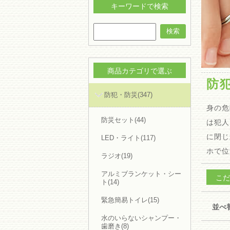
キーワードで検索
検索
商品カテゴリで選ぶ
防
防犯・防災(347)
身の危
防災セット(44)
は犯人
に閉じ
LED・ライト(117)
ホで位
ラジオ(19)
アルミブランケット・シー
こだ
ト(14)
緊急簡易トイレ(15)
並べ
水のいらないシャンプー・
歯磨き(8)