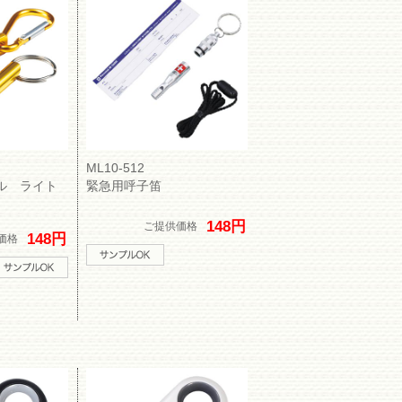
ML10-512
ル ライト
緊急用呼子笛
148円
ご提供価格
148円
価格