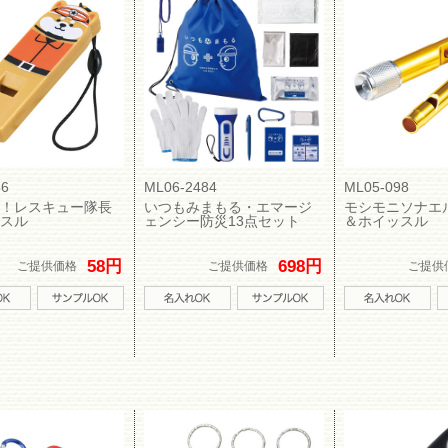
56
ML06-2484
ML05-098
！レスキュー隊長
いつもみまもる・エマージ
モシモニソナエ
スル
ェンシー防災13点セット
＆ホイッスル
58円
698円
ご提供価格
ご提供価格
ご提供