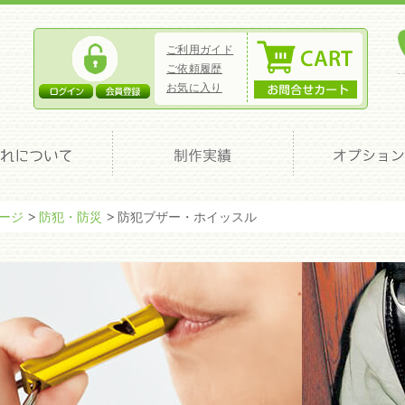
ご利用ガイド
ご依頼履歴
お気に入り
ページ
防犯・防災
防犯ブザー・ホイッスル
意識したナチュラル素材のグッズなどに企業ロゴや商品名、チーム名の
グッズの製作をお手伝いする専門サイトです。ノベルティやグッズ製作
ジナルグッズの製作をサポートいたします。他社との差別化を狙ったノ
copyright (c) ノベルティネット all rights reserved.