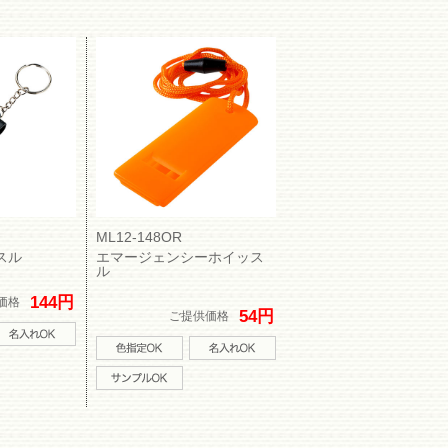
ML12-148OR
スル
エマージェンシーホイッス
ル
144円
価格
54円
ご提供価格