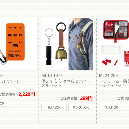
89
ML10-1077
ML24-286
よけホーン
備えて安心 クマ鈴＆ホイッ
ソナえーる／防
スルセット
ーチ7点セット
2,220円
ご提供価格
299円
ご提供価格
ご提供