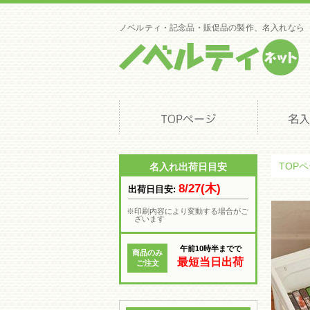
コンテナ/バスケット(3)
クーラーバッグ(65)
水バッグ/タンク/ジャグ(10)
ノベルティ・記念品・販促品の製作、名入れなら
スポーツ・フィットネス(39)
ゴルフグッズ(25)
ランタンライト(35)
保冷剤・氷のう(40)
トラベルポーチ・バッグ(98)
カー用品/車・バイク(24)
工具・多機能ツール(5)
その他トラベルグッズ(32)
プリントウェア・タオル・他(294)
全てのプリントウェア・タオル・他(294)
Tシャツ(81)
ポロシャツ(32)
プリントタオル(48)
パーカー・フーディ(40)
TOP
名入れ出荷日目安
トレーナー(1)
ベースボールシャツ(8)
8/27(木)
出荷日目安:
ブルゾン(25)
キャップ(12)
エプロン(14)
※印刷内容により変動する場合がご
ざいます
ビブス(29)
プリントブランケット(4)
ライブ・推し活・応援(253)
午前10時半までで
全てのライブ・推し活・応援(253)
商品のみ
応援タオル・ツアータオル(20)
最短当日出荷
ご注文
応援ブランケット(4)
アクリルスタンド(31)
アクリルキーホルダー(15)
カラバリポーチ(65)
バッジ(8)