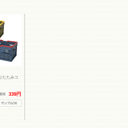
りたたみコ
339円
価格