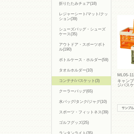
インテリア・雑貨(11)
折りたたみチェア(18)
食品・飲料・グルメギフト(87)
ヘルスケア・美容(536)
レジャーシート/マット/クッ
全てのヘルスケア・美容(536)
ション(39)
LION衛生リフレッシュ(12)
加湿器(22)
ウェットティッシュ(32)
シューズバッグ・シューズ
ティッシュ・ペーパー(30)
ケース(35)
ボディシート(14)
ピルケース(20)
アウトドア・スポーツボト
ハンドソープ・石けん(6)
アルコール・ジェル(7)
ル(190)
歯ブラシ・デンタルケア(24)
コスメポーチ(127)
ボトルケース・ホルダー(59)
コスメアイテム(12)
ミラー(89)
ヘアブラシ・コーム(19)
タオルホルダー(10)
入浴剤・バスソルト(31)
ML05-11
ネイルケア・爪切り(7)
キャンプ
コンテナ/バスケット(3)
お風呂・洗面(15)
ジバスケ
植物・ハーブ(1)
マッサージ(35)
クーラーバッグ(65)
アクセサリー(10)
マスク(26)
水バッグ/タンク/ジャグ(10)
マスクケース(14)
各種測定器・ディスペンサー(11)
防犯・防災(347)
スポーツ・フィットネス(39)
全ての防犯・防災(347)
防災セット(44)
ゴルフグッズ(25)
LED・ライト(117)
ラジオ(19)
アルミブランケット・シート(14)
ランタンライト(35)