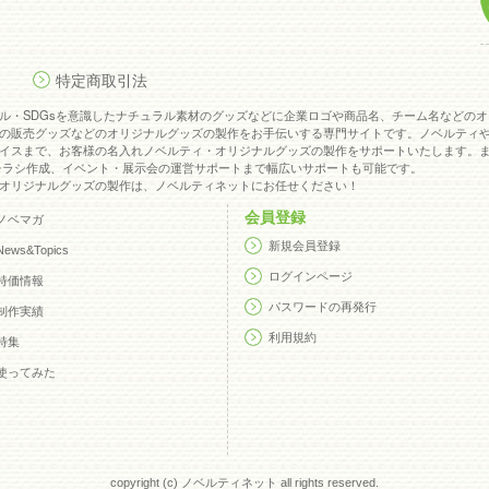
意識したナチュラル素材のグッズなどに企業ロゴや商品名、チーム名の
特定商取引法
グッズの製作をお手伝いする専門サイトです。ノベルティやグッズ製作
ジナルグッズの製作をサポートいたします。他社との差別化を狙ったノ
ル・SDGsを意識したナチュラル素材のグッズなどに企業ロゴや商品名、チーム名などの
の販売グッズなどのオリジナルグッズの製作をお手伝いする専門サイトです。ノベルティ
イスまで、お客様の名入れノベルティ・オリジナルグッズの製作をサポートいたします。
copyright (c) ノベルティネット all rights reserved.
チラシ作成、イベント・展示会の運営サポートまで幅広いサポートも可能です。
オリジナルグッズの製作は、ノベルティネットにお任せください！
会員登録
ノベマガ
新規会員登録
News&Topics
ログインページ
特価情報
パスワードの再発行
制作実績
利用規約
特集
使ってみた
copyright (c) ノベルティネット all rights reserved.