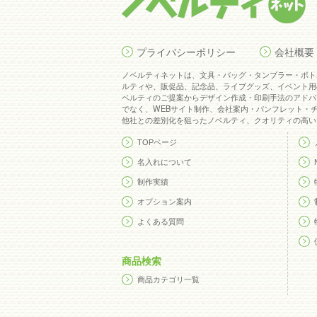
会社概要
プライバシーポリシー
特定商取引法
ノベルティネットは、文具・バッグ・タンブラー・ボトル・SDGsを
プライバシーポリシー
会社概要
品、記念品、ライブグッズ、イベント用の販売グッズなどのオリジナル
ン作成・印刷手法のアドバイスまで、お客様の名入れノベルティ・オリ
ットにお任せください！
ノベルティネットは、文具・バッグ・タンブラー・ボト
ルティや、販促品、記念品、ライブグッズ、イベント用
ベルティのご提案からデザイン作成・印刷手法のアドバ
でなく、WEBサイト制作、会社案内・パンフレット・
他社との差別化を狙ったノベルティ、クオリティの高い
TOPページ
名入れについて
制作実績
オプション案内
よくある質問
商品検索
商品カテゴリ一覧