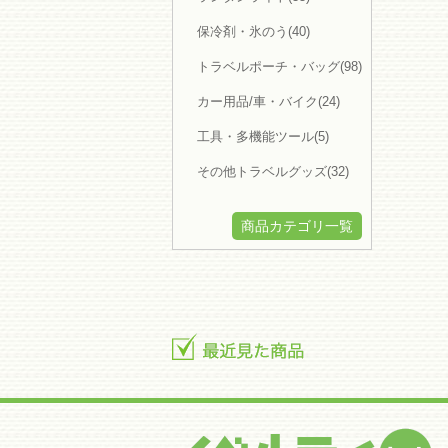
緊急簡易トイレ(15)
水のいらないシャンプー・歯磨き(8)
保冷剤・氷のう(40)
給水タンク/バッグ(13)
非常用電源(7)
リフレクター・反射グッズ(47)
トラベルポーチ・バッグ(98)
防犯ブザー・ホイッスル(27)
非常食(7)
カー用品/車・バイク(24)
その他防犯・防災グッズ(60)
キーワードで検索
工具・多機能ツール(5)
検索
コンテンツ
その他トラベルグッズ(32)
ご利用ガイド
名入れについて
制作実績
商品カテゴリ一覧
オプション案内
よくある質問
ノベマガ
News & Topics
特価情報
制作実績
特 集
使ってみた
ログイン・新規会員登録
ログイン・新規会員登録
マイページ
サンプル・見積り依頼履歴一覧
お気に入り一覧
会員登録内容変更
退会手続き
その他