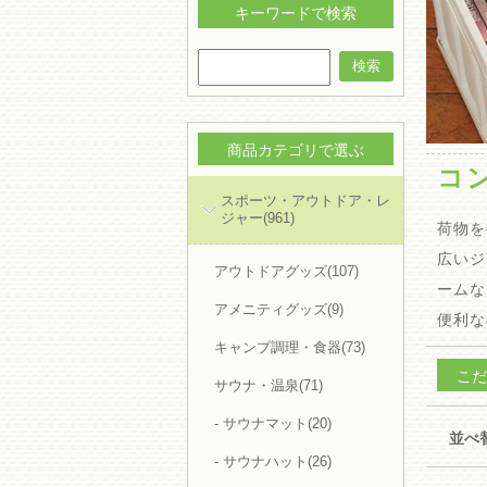
ペンライト(3)
キーワードで検索
他アクリルグッズ(11)
トレカ・フォト関連(45)
飲食グッズ(3)
検索
スタジアムクッション(17)
その他グッズ(27)
ピクチャーボード・タペストリー(7)
ホーム・キッチン(775)
全てのホーム・キッチン(775)
LIONホーム・キッチングッズ(15)
商品カテゴリで選ぶ
旭化成キッチングッズ(24)
コ
箸・スプーン・カトラリー(100)
カッティングボード・木製プレート(5)
スポーツ・アウトドア・レ
食器・プレート(5)
ジャー(961)
カフェ・コーヒー&お茶(26)
荷物を
コースター(19)
食品保存容器(21)
広いジ
食品保存袋・クリップ(25)
アウトドアグッズ(107)
キッチンツール(31)
ームな
酒器・酒関連(10)
アメニティグッズ(9)
栓抜き・ワインオープナー(7)
便利な
ポット・ケトル(11)
スポンジ・たわし・クロス(18)
キャンプ調理・食器(73)
タオル・ハンカチ(80)
こだ
ペット用品(102)
サウナ・温泉(71)
ゴミ袋(24)
時計(30)
ヘルスケア・エチケット(15)
- サウナマット(20)
並べ
靴べら・シューホーン(12)
服・シューズケア(18)
- サウナハット(26)
収納整理グッズ・ケース(126)
掃除・洗濯(40)