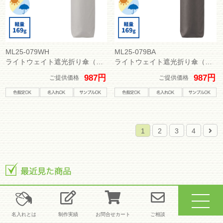
ML25-079WH
ML25-079BA
ライトウェイト遮光折り傘（晴雨兼用）
ライトウェイト遮光折り傘（晴雨兼用）
987円
987円
ご提供価格
ご提供価格
1
2
3
4
tog
名入れとは
制作実績
お問合せカート
ご相談
nav