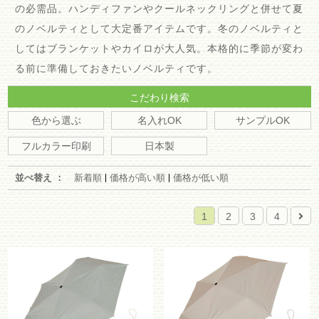
の必需品。ハンディファンやクールネックリングと併せて夏
のノベルティとして大定番アイテムです。冬のノベルティと
してはブランケットやカイロが大人気。本格的に季節が変わ
る前に準備しておきたいノベルティです。
こだわり検索
色から選ぶ
名入れOK
サンプルOK
フルカラー印刷
日本製
並べ替え ：
新着順
価格が高い順
価格が低い順
1
2
3
4