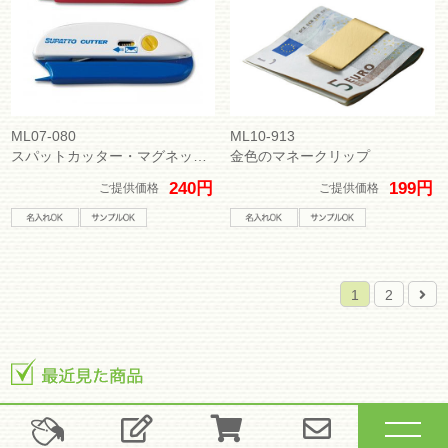
ML07-080
ML10-913
スパットカッター・マグネット付
金色のマネークリップ
240円
199円
ご提供価格
ご提供価格
1
2
tog