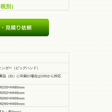
（税別）
オリジナルデザインの印刷を行い、企業向けの名入れノベルティや、販促
に長年携わっているスタッフが、最適なノベルティのご提案からデザイ
ベルティ、クオリティの高いオリジナルグッズの製作は、ノベルティネ
ィンガー（ビッグハンド）
在庫品（白）に印刷の場合は100から対応
W235×H480mm
W352×H440mm
W260×H400mm
W295×H400mm
厚み：約2mm）