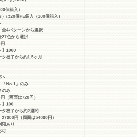
100個箱入）
）は20個PE袋入（100個箱入）
＞
】全4パターンから選択
全27色から選択
0円
】1000
タ校了から約1.5ヶ月
応＞
「No.1」のみ
白のみ
0円（両面は720円）
】100
ータ校了から約2週間
27000円（両面は54000円）
制限あり
応可