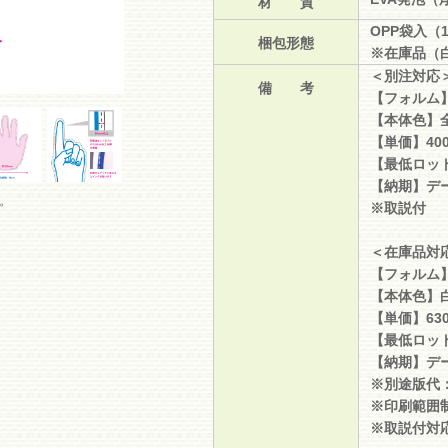
材 質
OPP袋入（
梱包形態
※在庫品（白
＜別注対応
備 考
【フォルム
【本体色】
【単価】40
【最低ロット
【納期】デー
。
※取説付
＜在庫品対
【フォルム】
【本体色】
【単価】63
【最低ロット
【納期】デ
※別途版代：
※印刷範囲
※取説付対