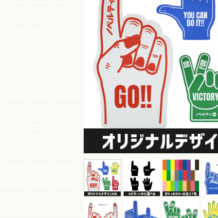
緊急簡易トイレ(15)
水のいらないシャンプー・歯磨き(8)
給水タンク/バッグ(13)
非常用電源(7)
リフレクター・反射グッズ(47)
防犯ブザー・ホイッスル(27)
非常食(7)
その他防犯・防災グッズ(60)
キーワードで検索
検索
コンテンツ
ご利用ガイド
名入れについて
制作実績
オプション案内
よくある質問
ノベマガ
News & Topics
特価情報
制作実績
特 集
使ってみた
ログイン・新規会員登録
ログイン・新規会員登録
マイページ
サンプル・見積り依頼履歴一覧
お気に入り一覧
会員登録内容変更
退会手続き
その他
会社概要