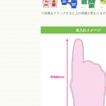
プライバシーポリシー
特定商取引法
ノベルティネットは、文具・バッグ・タンブラー・ボトル・SDGsを
※画像をクリックすると上の画像が変わります
品、記念品、ライブグッズ、イベント用の販売グッズなどのオリジナル
ン作成・印刷手法のアドバイスまで、お客様の名入れノベルティ・オリ
ットにお任せください！
名入れイメージ